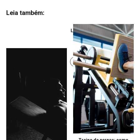
Leia também:
Leg Day: como estruturar
um treino eficiente para
força e hipertrofia
Continue lendo
Treino de pernas: como