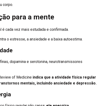
u corpo
.
ção para a mente
al é cada vez mais estudada e confirmada.
ra o estresse, a ansiedade e a baixa autoestima.
edade
rfinas, dopamina e serotonina, neurotransmissores
Review of Medicine
indica que a atividade física regular
ranstornos mentais, incluindo ansiedade e depressão.
rgia
ço físico regular não cansa;
ele energiza
.